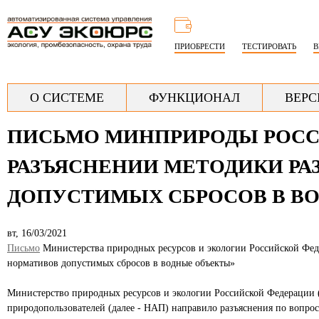
Перей
к
ПРИОБРЕСТИ
ТЕСТИРОВАТЬ
В
основ
содер
Г
О СИСТЕМЕ
ФУНКЦИОНАЛ
ВЕРС
л
ПИСЬМО МИНПРИРОДЫ РОССИИ О
а
в
РАЗЪЯСНЕНИИ МЕТОДИКИ РА
н
ДОПУСТИМЫХ СБРОСОВ В В
о
е
вт, 16/03/2021
Письмо
Министерства природных ресурсов и экологии Российской Феде
нормативов допустимых сбросов в водные объекты»
Министерство природных ресурсов и экологии Российской Федерации 
природопользователей (далее - НАП) направило разъяснения по вопрос