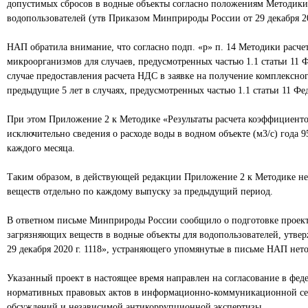
допустимых сбросов в водные объекты согласно положениям Методики
водопользователей (утв Приказом Минприроды России от 29 декабря 202
НАП обратила внимание, что согласно подп. «р» п. 14 Методики расч
микроорганизмов для случаев, предусмотренных частью 1.1 статьи 11 
случае предоставления расчета НДС в заявке на получение комплексно
предыдущие 5 лет в случаях, предусмотренных частью 1.1 статьи 11 Ф
При этом Приложение 2 к Методике «Результаты расчета коэффициенто
исключительно сведения о расходе воды в водном объекте (м3/с) года
каждого месяца.
Таким образом, в действующей редакции Приложение 2 к Методике не
веществ отдельно по каждому выпуску за предыдущий период.
В ответном письме Минприроды России сообщило о подготовке проект
загрязняющих веществ в водные объекты для водопользователей, утв
29 декабря 2020 г. 1118», устраняющего упомянутые в письме НАП нет
Указанный проект в настоящее время направлен на согласование в фе
нормативных правовых актов в информационно-коммуникационной сет
обсуждений и независимой антикоррупционной экспертизы.