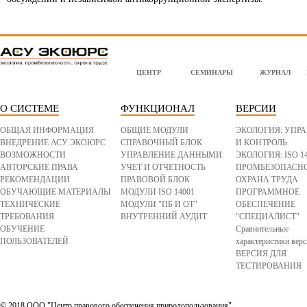
l
o
g
ЦЕНТР
СЕМИНАРЫ
ЖУРНАЛ
o
-
b
o
t
О СИСТЕМЕ
ФУНКЦИОНАЛ
ВЕРСИИ
t
o
m
ОБЩАЯ ИНФОРМАЦИЯ
ОБЩИЕ МОДУЛИ
ЭКОЛОГИЯ: УПР
.
p
ВНЕДРЕНИЕ АСУ ЭКОЮРС
СПРАВОЧНЫЙ БЛОК
И КОНТРОЛЬ
n
ВОЗМОЖНОСТИ
УПРАВЛЕНИЕ ДАННЫМИ
ЭКОЛОГИЯ: ISO 1
g
АВТОРСКИЕ ПРАВА
УЧЕТ И ОТЧЕТНОСТЬ
ПРОМБЕЗОПАСНО
РЕКОМЕНДАЦИИ
ПРАВОВОЙ БЛОК
ОХРАНА ТРУДА
ОБУЧАЮЩИЕ МАТЕРИАЛЫ
МОДУЛИ ISO 14001
ПРОГРАММНОЕ
ТЕХНИЧЕСКИЕ
МОДУЛИ "ПБ И ОТ"
ОБЕСПЕЧЕНИЕ
ТРЕБОВАНИЯ
ВНУТРЕННИЙ АУДИТ
"СПЕЦИАЛИСТ"
ОБУЧЕНИЕ
Сравнительные
ПОЛЬЗОВАТЕЛЕЙ
характеристики вер
ВЕРСИЯ ДЛЯ
ТЕСТИРОВАНИЯ
© 2018 ООО "Центр правового обеспечения природопользования"