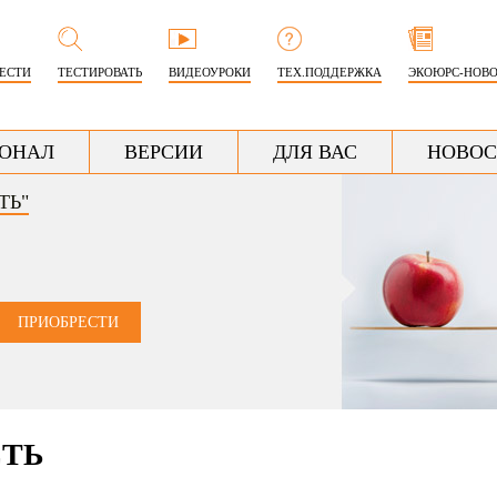
Перейти
к
РЕСТИ
ТЕСТИРОВАТЬ
ВИДЕОУРОКИ
ТЕХ.ПОДДЕРЖКА
ЭКОЮРС-НОВ
основному
содержанию
ОНАЛ
ВЕРСИИ
ДЛЯ ВАС
НОВОС
ТЬ"
ПРИОБРЕСТИ
СТЬ