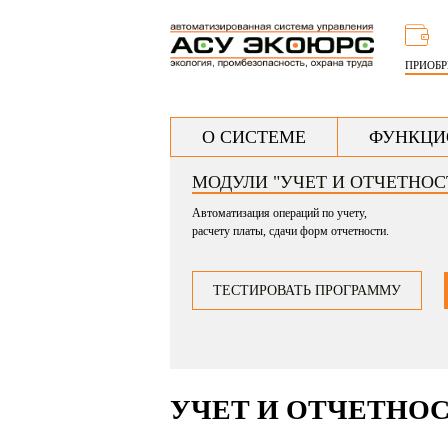
ПРИОБ
Г
О СИСТЕМЕ
ФУНКЦИ
л
МОДУЛИ "УЧЕТ И ОТЧЕТНОС
а
Автоматизация операций по учету,
в
расчету платы, сдачи форм отчетности.
н
о
ТЕСТИРОВАТЬ ПРОГРАММУ
е
УЧЕТ И ОТЧЕТНО