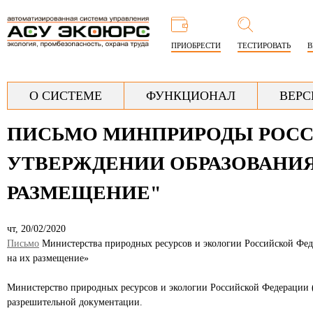
Перей
к
ПРИОБРЕСТИ
ТЕСТИРОВАТЬ
В
основ
содер
Г
О СИСТЕМЕ
ФУНКЦИОНАЛ
ВЕРС
л
ПИСЬМО МИНПРИРОДЫ РОССИИ О
а
в
УТВЕРЖДЕНИИ ОБРАЗОВАНИЯ
н
РАЗМЕЩЕНИЕ"
о
е
чт, 20/02/2020
Письмо
Министерства природных ресурсов и экологии Российской Феде
на их размещение»
Министерство природных ресурсов и экологии Российской Федерации 
разрешительной документации.