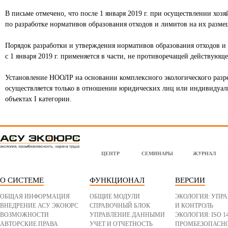
В письме отмечено, что после 1 января 2019 г. при осуществлении хозя
по разработке нормативов образования отходов и лимитов на их разме
Порядок разработки и утверждения нормативов образования отходов и
с 1 января 2019 г. применяется в части, не противоречащей действующе
Установление НООЛР на основании комплексного экологического разр
осуществляется только в отношении юридических лиц или индивидуал
объектах I категории.
l
o
g
ЦЕНТР
СЕМИНАРЫ
ЖУРНАЛ
o
-
b
o
t
О СИСТЕМЕ
ФУНКЦИОНАЛ
ВЕРСИИ
t
o
m
ОБЩАЯ ИНФОРМАЦИЯ
ОБЩИЕ МОДУЛИ
ЭКОЛОГИЯ: УПР
.
p
ВНЕДРЕНИЕ АСУ ЭКОЮРС
СПРАВОЧНЫЙ БЛОК
И КОНТРОЛЬ
n
ВОЗМОЖНОСТИ
УПРАВЛЕНИЕ ДАННЫМИ
ЭКОЛОГИЯ: ISO 1
g
АВТОРСКИЕ ПРАВА
УЧЕТ И ОТЧЕТНОСТЬ
ПРОМБЕЗОПАСНО